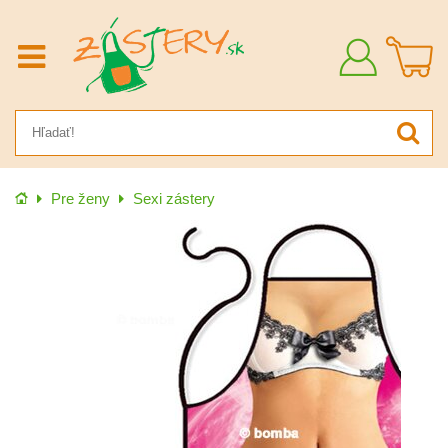
Prihlásiť
sa
Úvod
Pre ženy
Sexi zástery