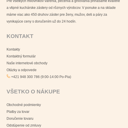
Pre všetkých milovníkov varenia, pečenia a grilovania prinášame kvalitné
a vtipné kuchárske zástery od rôznych výrobcov. V ponuke a na sklade
máme viac ako 450 druhov záster pre ženy, mužov, deti a páry za
vynikajúce ceny s doručením už do 24 hodín.
KONTAKT
Kontakty
Kontaktný formulár
Naše internetové obchody
Otázky a odpovede
+421 948 300 786 (9:00-14:00 Po-Pia)
VŠETKO O NÁKUPE
Obchodné podmienky
Platby za tovar
Doručenie tovaru
Odstúpenie od zmluvy