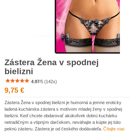
Zástera Žena v spodnej
bielizni
4.97
/
5
(
142
x)
9,75 €
Zástera Žena v spodnej bielizni je humorná a jemne eroticky
ladená kuchárska zástera s motívom mladej ženy v spodnej
bielizni. Keď chcete obdarovať akúkoľvek dobrú kuchárku
netradičným a vtipným darčekom, neváhajte a kúpte jej túto
peknú zásteru. Zástera je od českého dodávateľa.
Čítajte viac