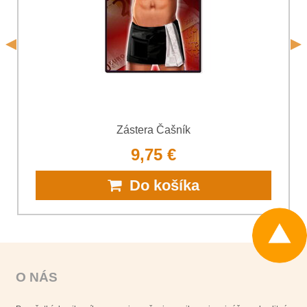
Odoslať
*
(Povinné)
Odoslať
Zástera Čašník
9,75 €
Do košíka
O NÁS