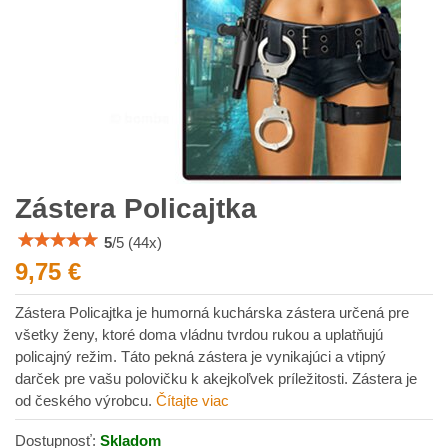
Zástera Policajtka
5
/
5
(
44
x)
9,75 €
Zástera Policajtka je humorná kuchárska zástera určená pre
všetky ženy, ktoré doma vládnu tvrdou rukou a uplatňujú
policajný režim. Táto pekná zástera je vynikajúci a vtipný
darček pre vašu polovičku k akejkoľvek príležitosti. Zástera je
od českého výrobcu.
Čítajte viac
Dostupnosť:
Skladom