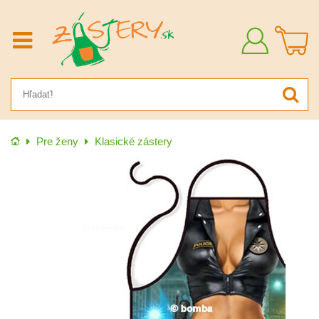
Prihlásiť
sa
Úvod
Pre ženy
Klasické zástery