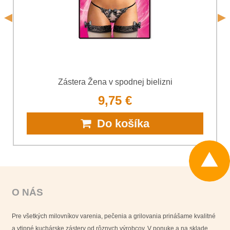
*
(Povinné)
Odoslať
Zástera Žena v spodnej bielizni
9,75 €
Do košíka
O NÁS
Pre všetkých milovníkov varenia, pečenia a grilovania prinášame kvalitné
a vtipné kuchárske zástery od rôznych výrobcov. V ponuke a na sklade