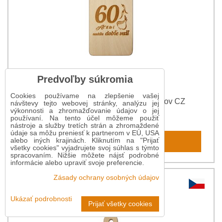
Predvoľby súkromia
Cookies používame na zlepšenie vašej
Dekoračná doska na krájanie 60 rokov CZ
návštevy tejto webovej stránky, analýzu jej
výkonnosti a zhromažďovanie údajov o jej
7,20 €
používaní. Na tento účel môžeme použiť
nástroje a služby tretích strán a zhromaždené
údaje sa môžu preniesť k partnerom v EÚ, USA
Do košíka
alebo iných krajinách. Kliknutím na "Prijať
všetky cookies" vyjadrujete svoj súhlas s týmto
spracovaním. Nižšie môžete nájsť podrobné
informácie alebo upraviť svoje preferencie.
Zásady ochrany osobných údajov
Ukázať podrobnosti
Prijať všetky cookies