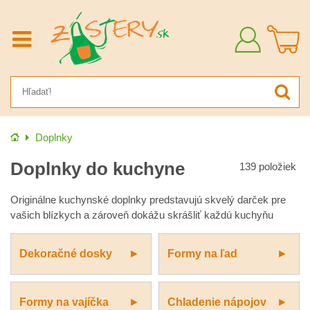
Prihlásiť
sa
Úvod
Doplnky
Doplnky do kuchyne
139
položiek
Originálne kuchynské doplnky predstavujú skvelý darček pre
vašich blízkych a zároveň dokážu skrášliť každú kuchyňu
Dekoračné dosky
Formy na ľad
Formy na vajíčka
Chladenie nápojov