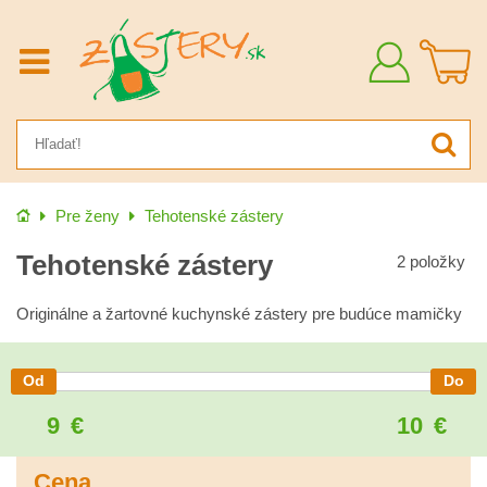
Prihlásiť
sa
Úvod
Pre ženy
Tehotenské zástery
Tehotenské zástery
2
položky
Originálne a žartovné kuchynské zástery pre budúce mamičky
9
€
10
€
Cena