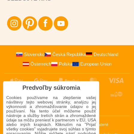
Slovensko
Česká Republika
Deutschland
Österreich
Polska
European Union
Predvoľby súkromia
Cookies používame na zlepšenie vašej
návštevy tejto webovej stránky, analýzu jej
výkonnosti a zhromažďovanie údajov o jej
používaní. Na tento účel môžeme použiť
nástroje a služby tretích strán a zhromaždené
údaje sa môžu preniesť k partnerom v EÚ, USA
alebo iných krajinách. Kliknutím na "Prijať
2009-2026 © Bomba s.r.o.
Všetky práva vyhradené
všetky cookies" vyjadrujete svoj súhlas s týmto
spracovaním. Nižšie môžete nájsť podrobné