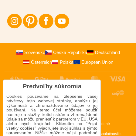
Slovensko
Česká Republika
Deutschland
Österreich
Polska
European Union
Predvoľby súkromia
Cookies používame na zlepšenie vašej
návštevy tejto webovej stránky, analýzu jej
výkonnosti a zhromažďovanie údajov o jej
používaní. Na tento účel môžeme použiť
nástroje a služby tretích strán a zhromaždené
údaje sa môžu preniesť k partnerom v EÚ, USA
alebo iných krajinách. Kliknutím na "Prijať
2009-2026 © Bomba s.r.o.
Všetky práva vyhradené
všetky cookies" vyjadrujete svoj súhlas s týmto
spracovaním. Nižšie môžete nájsť podrobné
Táto stránka je chránená programom reCAPTCHA a spoločnosťou