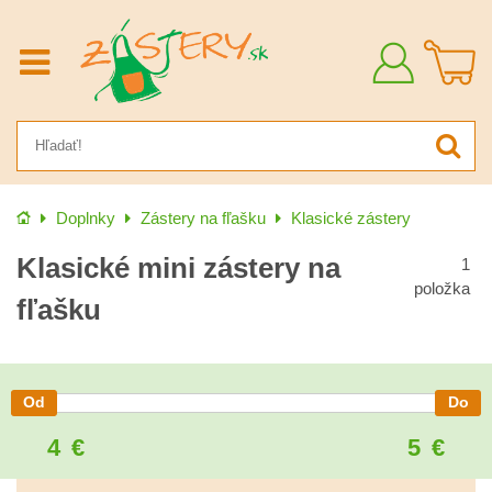
Prihlásiť
sa
Úvod
Doplnky
Zástery na fľašku
Klasické zástery
Klasické mini zástery na
1
položka
fľašku
4
€
5
€