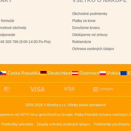
TAKT
VŠETKO O NÁKUPE
Obchodné podmienky
 formulár
Platby za tovar
ernetové obchody
Doručenie tovaru
 odpovede
Odstúpenie od zmluvy
48 300 786 (9:00-14:00 Po-Pia)
Reklamácie
Ochrana osobných údajov
Česká Republika
Deutschland
Österreich
Polska
E
2009-2026 © Bomba s.r.o.
Všetky práva vyhradené
programom reCAPTCHA a spoločnosťou Google. Platia
Pravidlá ochrany osobných ú
Predvoľby súkromia
Zásady ochrany osobných údajov
Podmienky používania