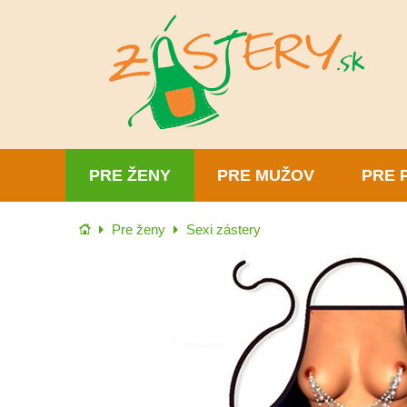
PRE ŽENY
PRE MUŽOV
PRE 
Úvod
Pre ženy
Sexi zástery