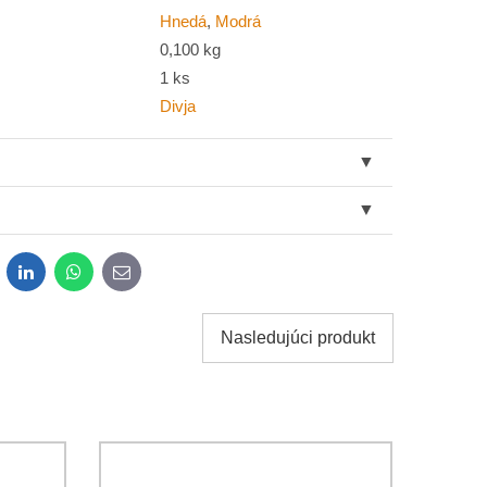
Hnedá
,
Modrá
0,100 kg
1 ks
Divja
dit
LinkedIn
WhatsApp
E-
mail
Nasledujúci produkt
obných údajov za účelom odoslania formulára.
ami
Ochrany osobných údajov
spoločnosti Bomba s.r.o.
Odoslať