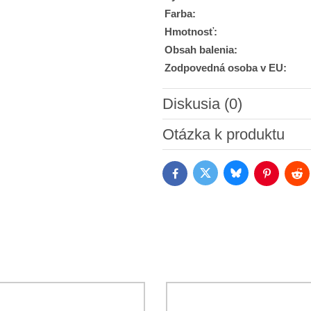
Farba:
Hmotnosť:
Obsah balenia:
Zodpovedná osoba v EU:
Diskusia (0)
Nový komentár
Otázka k produktu
Bluesky
Twitter
Facebook
Pinterest
Red
Súhlasím so spracovaním os
Oboznámil som sa s podmienk
*
*
(Povinné)