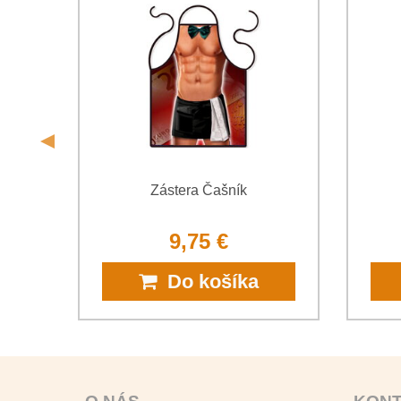
ami
Zástera Čašník
9,75 €
Do košíka