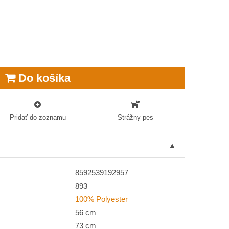
Do košíka
Pridať do zoznamu
Strážny pes
8592539192957
893
100% Polyester
56 cm
73 cm