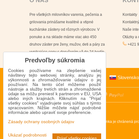
O NÁS
KON
Pre všetkých milovníkov varenia, pečenia a
Kontakty
grilovania prinášame kvalitné a vtipné
Kontaktný
kuchárske zástery od rôznych výrobcov. V
Naše int
ponuke a na sklade máme viac ako 450
Otázky a
druhov záster pre ženy, mužov, deti a páry za
+421 9
vynikajúce ceny s doručením už do 24 hodín.
Predvoľby súkromia
Cookies používame na zlepšenie vašej
návštevy tejto webovej stránky, analýzu jej
Slovensko
výkonnosti a zhromažďovanie údajov o jej
používaní. Na tento účel môžeme použiť
nástroje a služby tretích strán a zhromaždené
údaje sa môžu preniesť k partnerom v EÚ, USA
alebo iných krajinách. Kliknutím na "Prijať
všetky cookies" vyjadrujete svoj súhlas s týmto
spracovaním. Nižšie môžete nájsť podrobné
informácie alebo upraviť svoje preferencie.
Táto stránka je chránená 
Zásady ochrany osobných údajov
Ukázať podrobnosti
Prijať všetky cookies