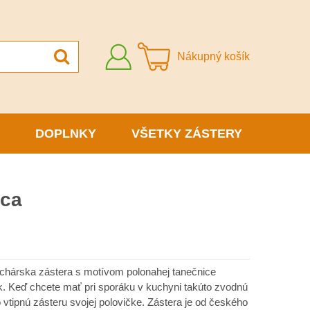
Prihlásiť
Nákupný košík
sa
DOPLNKY
VŠETKY ZÁSTERY
ica
uchárska zástera s motívom polonahej tanečnice
. Keď chcete mať pri sporáku v kuchyni takúto zvodnú
o vtipnú zásteru svojej polovičke. Zástera je od českého