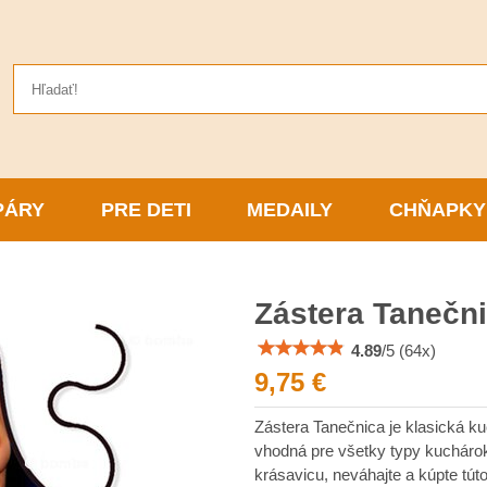
PÁRY
PRE DETI
MEDAILY
CHŇAPKY
Zástera Tanečn
4.89
/
5
(
64
x)
9,75 €
Zástera Tanečnica je klasická k
vhodná pre všetky typy kuchárok
krásavicu, neváhajte a kúpte tút