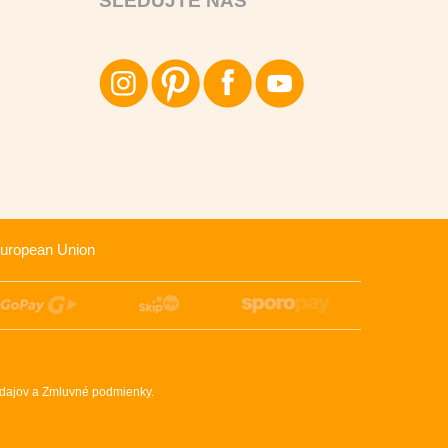
SLEDUJTE NÁS
uropean Union
dajov
a
Zmluvné podmienky
.