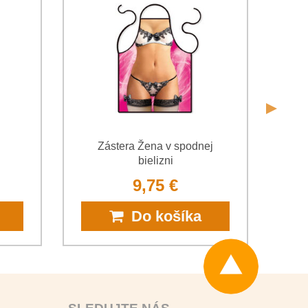
Odoslať
Zástera Žena v spodnej
Z
bielizni
9,75 €
Do košíka