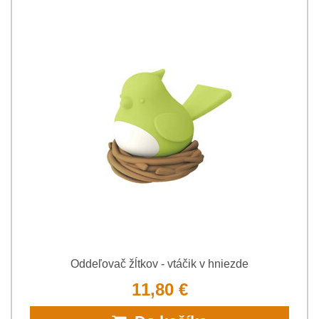
Oddeľovač žĺtkov - vtáčik v hniezde
11,80 €