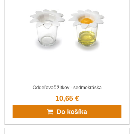
Oddeľovač žĺtkov - sedmokráska
10,65 €
Do košíka