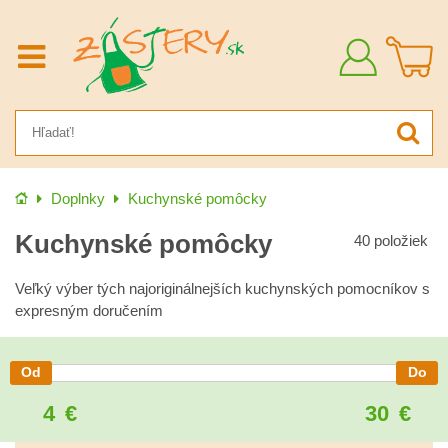
Prihlásiť
sa
Úvod
Doplnky
Kuchynské pomôcky
Kuchynské pomôcky
40
položiek
Veľký výber tých najoriginálnejších kuchynských pomocníkov s
expresným doručením
4
€
30
€