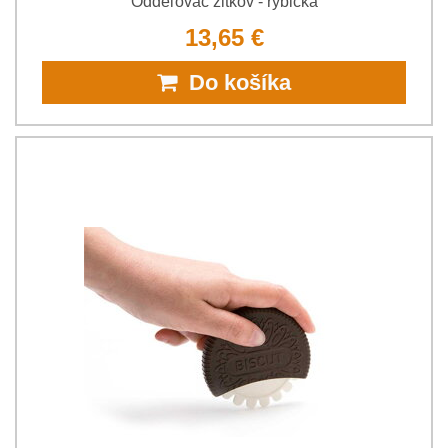
Oddeľovač žĺtkov - rybička
13,65 €
Do košíka