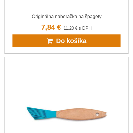
Originálna naberačka na špagety
7,84 €
11,20 €
s DPH
Do košíka