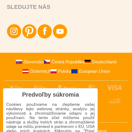
SLEDUJTE NÁS
Slovensko
Česká Republika
Deutschland
Österreich
Polska
European Union
Predvoľby súkromia
Cookies používame na zlepšenie vašej
návštevy tejto webovej stránky, analýzu jej
výkonnosti a zhromažďovanie údajov o jej
používaní. Na tento účel môžeme použiť
nástroje a služby tretích strán a zhromaždené
údaje sa môžu preniesť k partnerom v EÚ, USA
alebo iných krajinách. Kliknutím na "Prijať
2009-2026 © Bomba s.r.o.
Všetky práva vyhradené