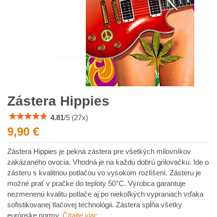
Zástera Hippies
4.81
/
5
(
27
x)
9,90 €
Zástera Hippies je pekná zástera pre všetkých milovníkov
zakázaného ovocia. Vhodná je na každú dobrú grilovačku. Ide o
zásteru s kvalitnou potlačou vo vysokom rozlíšení. Zásteru je
možné prať v pračke do teploty 50°C. Výrobca garantuje
nezmenenú kvalitu potlače aj po niekoľkých vypraniach vďaka
sofistikovanej tlačovej technológii. Zástera spĺňa všetky
európske normy.
Čítajte viac