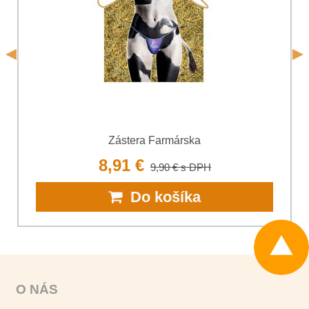
*
s.r.o.
Odoslať
*
(Povinné)
Odoslať
Zástera Farmárska
8,91 €
9,90 €
s DPH
Do košíka
O NÁS