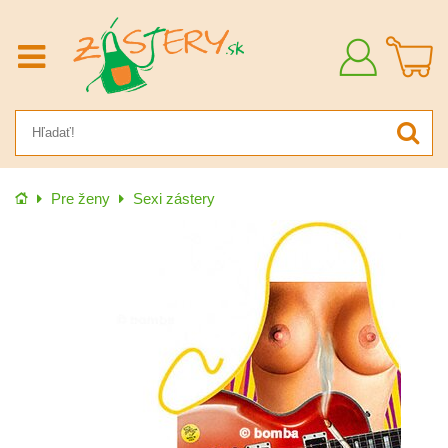
Prihlásiť
sa
Úvod
Pre ženy
Sexi zástery