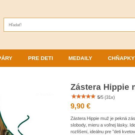
PÁRY
PRE DETI
MEDAILY
CHŇAPKY
Zástera Hippie
5
/
5
(
31
x)
9,90 €
Zástera Hippie muž je pekná zás
slobody, mieru a voľnej lásky. I
rozlíšení, ideálnu pre "deti kvet