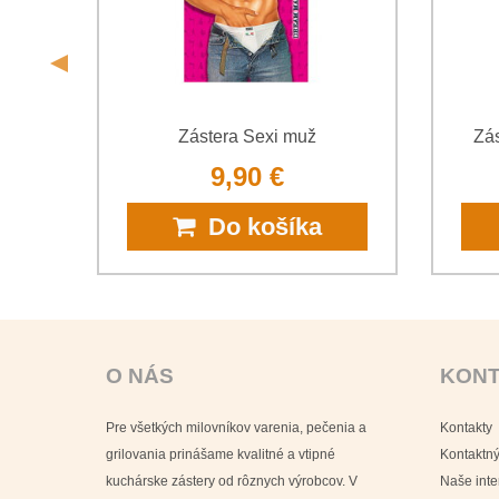
tero
Zástera Sexi muž
Zás
9,90 €
Do košíka
O NÁS
KON
Pre všetkých milovníkov varenia, pečenia a
Kontakty
grilovania prinášame kvalitné a vtipné
Kontaktný
kuchárske zástery od rôznych výrobcov. V
Naše int