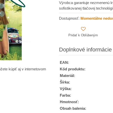
Výrobca garantuje nezmenenú kva
sofistikovanej tlačovej technoló
Dostupnosť:
Momentálne nedo
Pridať k Obľúbeným
Doplnkové informácie
EAN:
Kód produktu:
žete kúpiť aj v internetovom
Materiál:
Šírka:
Výška:
Farba:
Hmotnosť:
Obsah balenia: