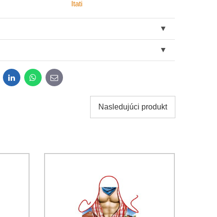
Itati
dit
LinkedIn
WhatsApp
E-
mail
Nasledujúci produkt
obných údajov za účelom odoslania formulára.
ami
Ochrany osobných údajov
spoločnosti Bomba s.r.o.
Odoslať
Odoslať