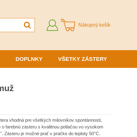
Prihlásiť
Nákupný košík
sa
DOPLNKY
VŠETKY ZÁSTERY
 muž
tera vhodná pre všetkých milovníkov spontánnosti,
de o farebnú zásteru s kvalitnou potlačou vo vysokom
ov". Zásteru je možné prať v pračke do teploty 50°C.