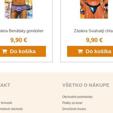
tera Benátsky gondolier
Zástera Svalnatý chl
9,90 €
9,90 €
Do košíka
Do košíka
TAKT
VŠETKO O NÁKUPE
Obchodné podmienky
 formulár
Platby za tovar
ernetové obchody
Doručenie tovaru