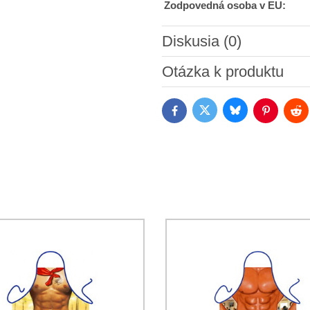
Zodpovedná osoba v EU:
Diskusia (0)
Nový komentár
Otázka k produktu
Bluesky
Twitter
Facebook
Pinterest
Red
Súhlasím so spracovaním os
Oboznámil som sa s podmienk
*
*
(Povinné)
*
(Povinné)