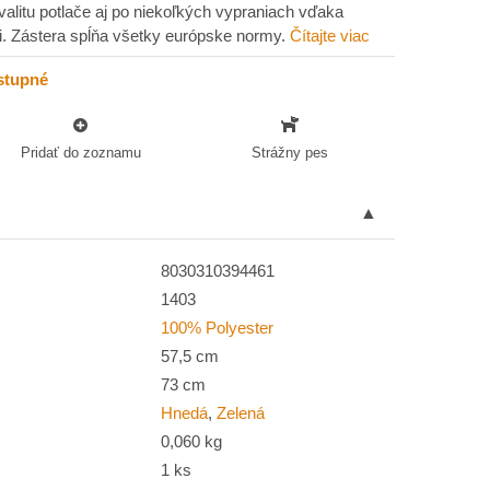
litu potlače aj po niekoľkých vypraniach vďaka
gii. Zástera spĺňa všetky európske normy.
Čítajte viac
stupné
Pridať do zoznamu
Strážny pes
8030310394461
1403
100% Polyester
57,5 cm
73 cm
Hnedá
,
Zelená
0,060 kg
1 ks