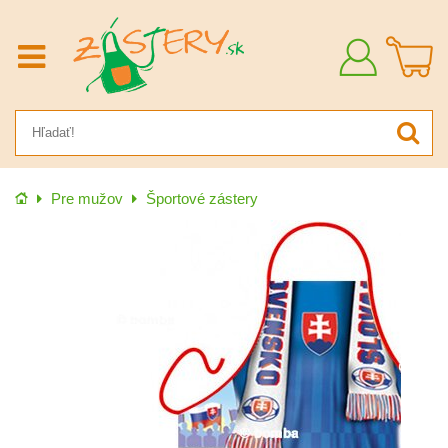
Prihlásiť
sa
Úvod
Pre mužov
Športové zástery