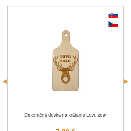
*
Komentár:
Vaša otázka k produktu:
Súhlasím so spracovaním osobných údajov za účelom
odoslania formulára. Oboznámil som sa s
podmienkami
Ochrany osobných údajov
spoločnosti Bomba
*
(Povinné)
*
s.r.o.
Odoslať
*
(Povinné)
Odoslať
Dekoračná doska na krájanie Lovu zdar