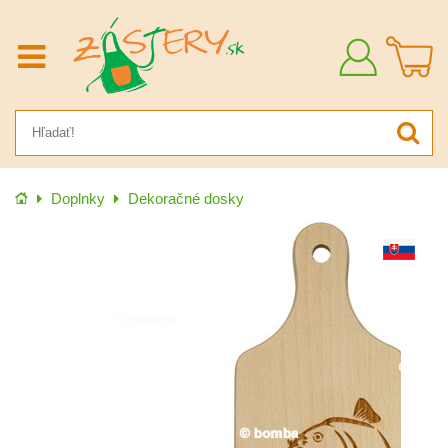
Prihlásiť
sa
Úvod
Doplnky
Dekoračné dosky