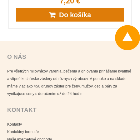
7,20 €
Do košíka
O NÁS
Pre všetkých milovníkov varenia, pečenia a grilovania prinášame kvalitné
a vtipné kuchárske zástery od rôznych výrobcov. V ponuke a na sklade
máme viac ako 450 druhov záster pre ženy, mužov, deti a páry za
vynikajúce ceny s doručením už do 24 hodín.
KONTAKT
Kontakty
Kontaktný formulár
Naše internetové obchody