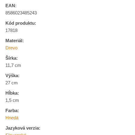
EAN:
8586023485243
Kód produktu:
17818
Materiál:
Drevo
Šírka:
11,7 cm
Výška:
27 cm
Hĺbka:
1,5 cm
Farba:
Hnedá
Jazyková verzia: