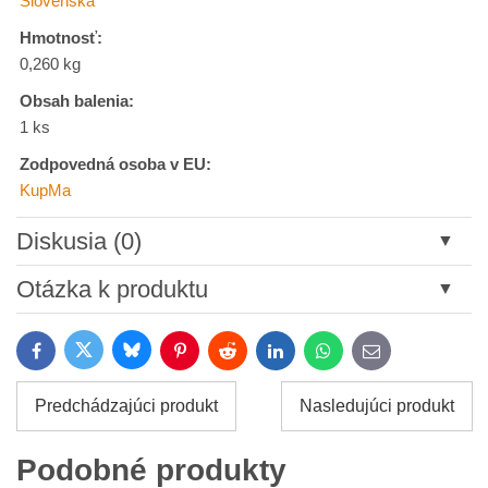
Slovenská
Hmotnosť:
0,260 kg
Obsah balenia:
1 ks
Zodpovedná osoba v EU:
KupMa
Diskusia (0)
Nový komentár
Otázka k produktu
Názov:
Bluesky
Twitter
Facebook
Pinterest
Reddit
LinkedIn
WhatsApp
E-
mail
*
Meno:
Predchádzajúci produkt
Nasledujúci produkt
*
Meno:
*
Podobné produkty
Váš e-mail: