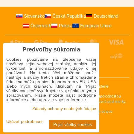
Slovensko
Česká Republika
Deutschland
Österreich
Polska
European Union
Predvoľby súkromia
Cookies používame na zlepšenie vašej
návštevy tejto webovej stránky, analýzu jej
výkonnosti a zhromažďovanie údajov o jej
používaní. Na tento účel môžeme použiť
nástroje a služby tretích strán a zhromaždené
údaje sa môžu preniesť k partnerom v EÚ, USA
alebo iných krajinách. Kliknutím na "Prijať
2009-2026 © Bomba s.r.o.
Všetky práva vyhradené
všetky cookies" vyjadrujete svoj súhlas s týmto
spracovaním. Nižšie môžete nájsť podrobné
Táto stránka je chránená programom reCAPTCHA a spoločnosťou
informácie alebo upraviť svoje preferencie.
Google. Platia
Pravidlá ochrany osobných údajov
a
Zmluvné podmienky
.
Zásady ochrany osobných údajov
Predvoľby súkromia
Zásady ochrany osobných údajov
Podmienky používania
Ukázať podrobnosti
Prijať všetky cookies
Vytvorené pomocou:
BiznisWeb.sk