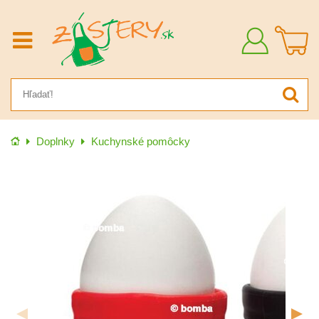
Prihlásiť
sa
Úvod
Doplnky
Kuchynské pomôcky