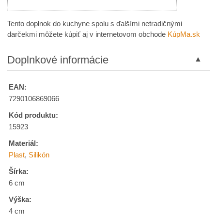
Tento doplnok do kuchyne spolu s ďalšími netradičnými
darčekmi môžete kúpiť aj v internetovom obchode
KúpMa.sk
Doplnkové informácie
EAN:
7290106869066
Kód produktu:
15923
Materiál:
Plast
,
Silikón
Šírka:
6 cm
Výška:
4 cm