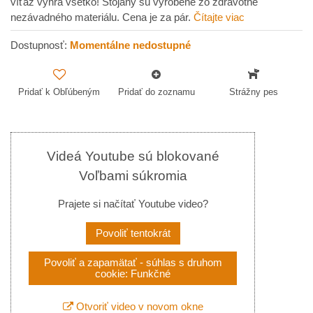
víťaz vyhrá všetko! Stojany sú vyrobené zo zdravotne
nezávadného materiálu. Cena je za pár.
Čítajte viac
Dostupnosť:
Momentálne nedostupné
Pridať k Obľúbeným
Pridať do zoznamu
Strážny pes
Videá Youtube sú blokované
Voľbami súkromia
Prajete si načítať Youtube video?
Povoliť tentokrát
Povoliť a zapamätať - súhlas s druhom
cookie: Funkčné
Otvoriť video v novom okne