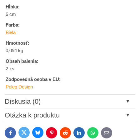
Hĺbka:
6 cm
Farba:
Biela
Hmotnosť:
0,094 kg
Obsah balenia:
2 ks
Zodpovedná osoba v EU:
Peleg Design
Diskusia (0)
Nový komentár
Otázka k produktu
Názov:
Bluesky
Twitter
Facebook
Pinterest
Reddit
LinkedIn
WhatsApp
E-
mail