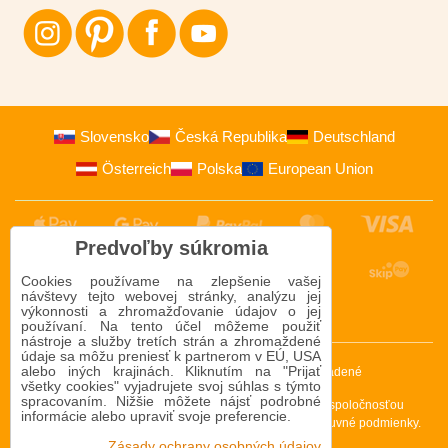
Slovensko
Česká Republika
Deutschland
Österreich
Polska
European Union
Predvoľby súkromia
Cookies používame na zlepšenie vašej
návštevy tejto webovej stránky, analýzu jej
výkonnosti a zhromažďovanie údajov o jej
používaní. Na tento účel môžeme použiť
nástroje a služby tretích strán a zhromaždené
údaje sa môžu preniesť k partnerom v EÚ, USA
alebo iných krajinách. Kliknutím na "Prijať
2009-2026 © Bomba s.r.o.
Všetky práva vyhradené
všetky cookies" vyjadrujete svoj súhlas s týmto
spracovaním. Nižšie môžete nájsť podrobné
Táto stránka je chránená programom reCAPTCHA a spoločnosťou
informácie alebo upraviť svoje preferencie.
Google. Platia
Pravidlá ochrany osobných údajov
a
Zmluvné podmienky
.
Zásady ochrany osobných údajov