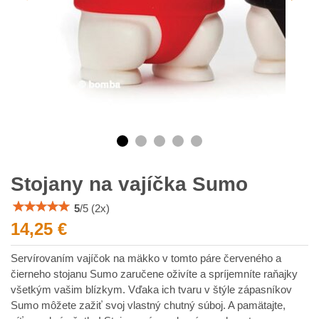
Stojany na vajíčka Sumo
5
/
5
(
2
x)
14,25 €
Servírovaním vajíčok na mäkko v tomto páre červeného a
čierneho stojanu Sumo zaručene oživíte a spríjemníte raňajky
všetkým vašim blízkym. Vďaka ich tvaru v štýle zápasníkov
Sumo môžete zažiť svoj vlastný chutný súboj. A pamätajte,