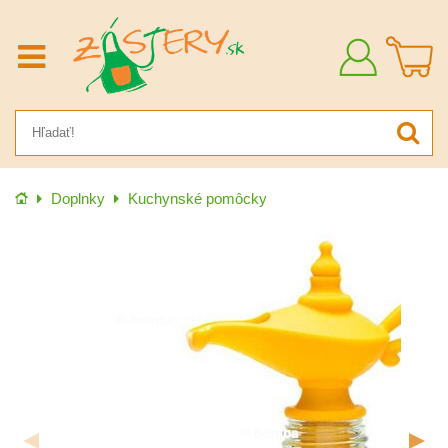
Prihlásiť
sa
Úvod
Doplnky
Kuchynské pomôcky