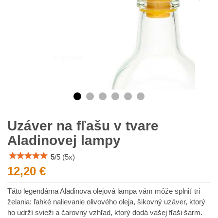
Uzáver na fľašu v tvare
Aladinovej lampy
5
/
5
(
5
x)
12,20 €
Táto legendárna Aladinova olejová lampa vám môže splniť tri
želania: ľahké nalievanie olivového oleja, šikovný uzáver, ktorý
ho udrží svieži a čarovný vzhľad, ktorý dodá vašej fľaši šarm.