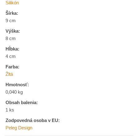
Silikón
Šírka:
9 cm
Výška:
8 cm
Hĺbka:
4 cm
Farba:
Žltá
Hmotnosť:
0,040 kg
Obsah balenia:
1 ks
Zodpovedná osoba v EU:
Peleg Design