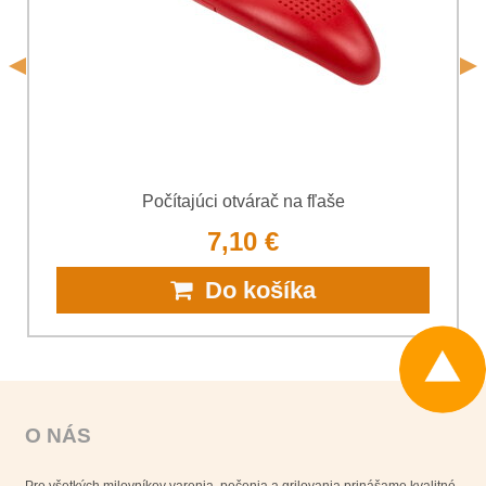
Odoslať
*
(Povinné)
Odoslať
Počítajúci otvárač na fľaše
7,10 €
Do košíka
O NÁS
Pre všetkých milovníkov varenia, pečenia a grilovania prinášame kvalitné