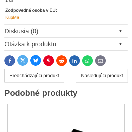
1 ks
Zodpovedná osoba v EU:
KupMa
Diskusia (0)
Nový komentár
Otázka k produktu
Názov:
Bluesky
Twitter
Facebook
Pinterest
Reddit
LinkedIn
WhatsApp
E-
mail
*
Meno:
Predchádzajúci produkt
Nasledujúci produkt
*
Meno:
*
Podobné produkty
Váš e-mail:
*
Komentár:
Vaša otázka k produktu: