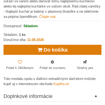
súťaží vo varení alebo darovať tomu najlepšiemu kuchárovi
alebo tej najlepšej kuchárke vo vašom okolí. Rád zlatej varešky
- Najlepší kuchár je balený v plastovej škatuľke a na oblečenie
sa pripína špendlíkom.
Čítajte viac
Dostupnosť:
Skladom
Skladom:
1
ks
Doručíme dňa:
11.08.2026
Do košíka
Pridať k Obľúbeným
Pridať do zoznamu
Strážny pes
Túto medailu spolu s ďalšími netradičnými darčekmi môžete
kúpiť aj v internetovom obchode
KúpMa.sk
Doplnkové informácie