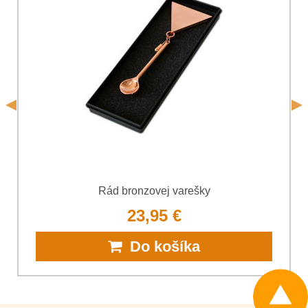
Súhlasím so spracovaním osobných údajov za účelom
odoslania formulára. Oboznámil som sa s
podmienkami
Ochrany osobných údajov
spoločnosti Bomba
*
(Povinné)
*
s.r.o.
Odoslať
*
(Povinné)
Odoslať
Rád bronzovej varešky
23,95 €
Do košíka