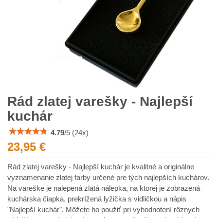
Rád zlatej varešky - Najlepší
kuchár
4.79
/
5
(
24
x)
23,95 €
Rád zlatej varešky - Najlepší kuchár je kvalitné a originálne
vyznamenanie zlatej farby určené pre tých najlepších kuchárov.
Na vareške je nalepená zlatá nálepka, na ktorej je zobrazená
kuchárska čiapka, prekrížená lyžička s vidličkou a nápis
"Najlepší kuchár". Môžete ho použiť pri vyhodnotení rôznych