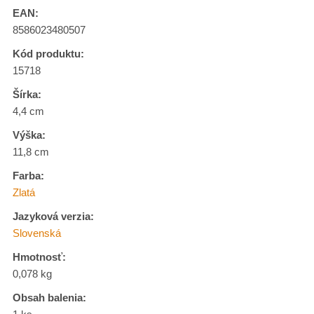
EAN:
8586023480507
Kód produktu:
15718
Šírka:
4,4 cm
Výška:
11,8 cm
Farba:
Zlatá
Jazyková verzia:
Slovenská
Hmotnosť:
0,078 kg
Obsah balenia: