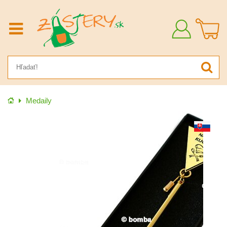
Prihlásiť
sa
Úvod
Medaily