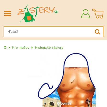
Prihlásiť
sa
Úvod
Pre mužov
Historické zástery