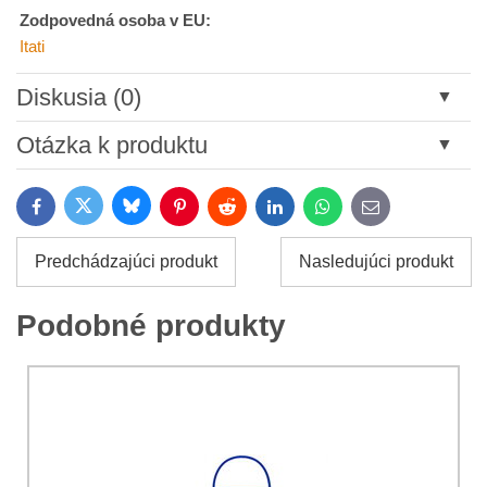
Zodpovedná osoba v EU:
Itati
Diskusia (0)
Nový komentár
Otázka k produktu
Názov:
Bluesky
Twitter
Facebook
Pinterest
Reddit
LinkedIn
WhatsApp
E-
mail
*
Meno:
Predchádzajúci produkt
Nasledujúci produkt
*
Meno:
*
Podobné produkty
Váš e-mail:
*
Komentár:
Vaša otázka k produktu: