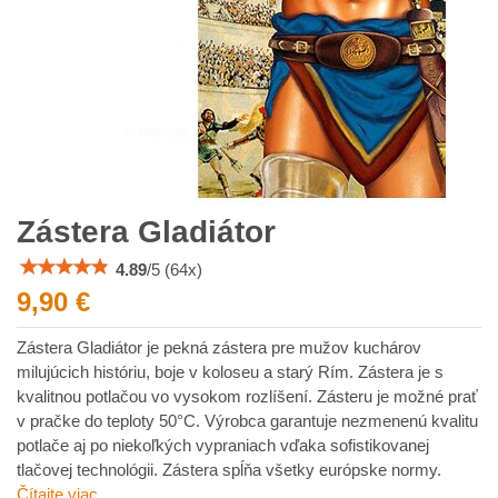
Zástera Gladiátor
4.89
/
5
(
64
x)
9,90 €
Zástera Gladiátor je pekná zástera pre mužov kuchárov
milujúcich históriu, boje v koloseu a starý Rím. Zástera je s
kvalitnou potlačou vo vysokom rozlíšení. Zásteru je možné prať
v pračke do teploty 50°C. Výrobca garantuje nezmenenú kvalitu
potlače aj po niekoľkých vypraniach vďaka sofistikovanej
tlačovej technológii. Zástera spĺňa všetky európske normy.
Čítajte viac