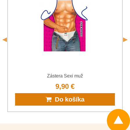
Súhlasím so spracovaním osobných údajov za účelom
odoslania formulára. Oboznámil som sa s
podmienkami
Ochrany osobných údajov
spoločnosti Bomba
*
(Povinné)
*
s.r.o.
Odoslať
*
(Povinné)
Odoslať
Zástera Sexi muž
9,90 €
Do košíka