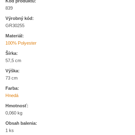
Kód produktu:
839
Výrobný kód:
GR30255
Materiál:
100% Polyester
Šírka:
57,5 cm
Výška:
73 cm
Farba:
Hnedá
Hmotnosť:
0,060 kg
Obsah balenia:
1 ks