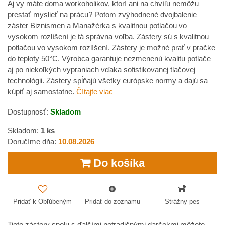
Aj vy máte doma workoholikov, ktorí ani na chvíľu nemôžu
prestať myslieť na prácu? Potom zvýhodnené dvojbalenie
záster Biznismen a Manažérka s kvalitnou potlačou vo
vysokom rozlíšení je tá správna voľba. Zástery sú s kvalitnou
potlačou vo vysokom rozlíšení. Zástery je možné prať v pračke
do teploty 50°C. Výrobca garantuje nezmenenú kvalitu potlače
aj po niekoľkých vypraniach vďaka sofistikovanej tlačovej
technológii. Zástery spĺňajú všetky európske normy a dajú sa
kúpiť aj samostatne.
Čítajte viac
Dostupnosť:
Skladom
Skladom:
1
ks
Doručíme dňa:
10.08.2026
Do košíka
Pridať k Obľúbeným
Pridať do zoznamu
Strážny pes
Tieto zástery spolu s ďalšími netradičnými darčekmi môžete