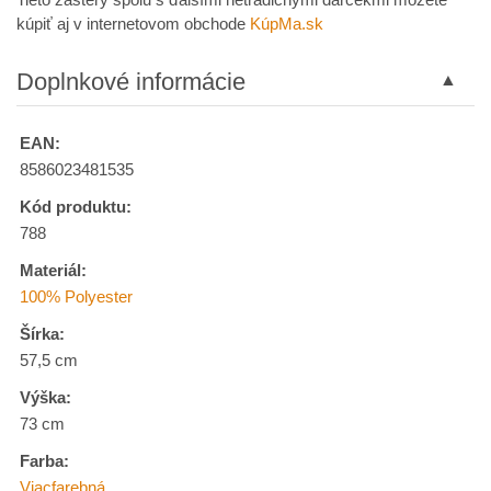
kúpiť aj v internetovom obchode
KúpMa.sk
Doplnkové informácie
EAN:
8586023481535
Kód produktu:
788
Materiál:
100% Polyester
Šírka:
57,5 cm
Výška:
73 cm
Farba:
Viacfarebná