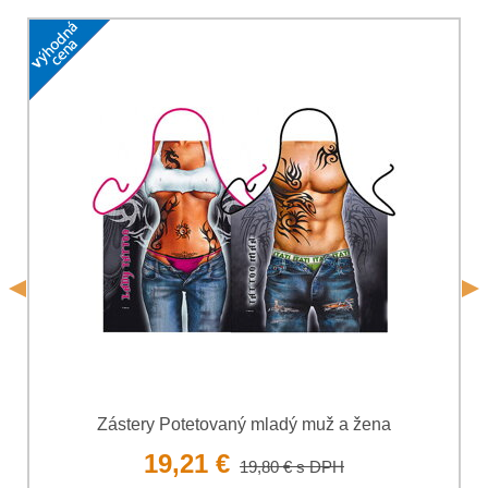
Vaša otázka k produktu:
Súhlasím so spracovaním osobných údajov za účelom
odoslania formulára. Oboznámil som sa s
podmienkami
Ochrany osobných údajov
spoločnosti Bomba
*
(Povinné)
*
s.r.o.
Odoslať
*
(Povinné)
Odoslať
Zástery Potetovaný mladý muž a žena
19,21 €
19,80 €
s DPH