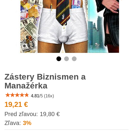
Zástery Biznismen a
Manažérka
4.81
/
5
(
16
x)
19,21 €
s
Pred zľavou:
19,80 €
DPH
Zľava:
3%