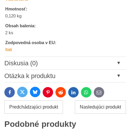
Hmotnosť:
0,120 kg
Obsah balenia:
2 ks
Zodpovedná osoba v EU:
Itati
Diskusia (0)
Nový komentár
Otázka k produktu
Názov:
Bluesky
Twitter
Facebook
Pinterest
Reddit
LinkedIn
WhatsApp
E-
mail
*
Meno:
Predchádzajúci produkt
Nasledujúci produkt
*
Meno:
*
Podobné produkty
Váš e-mail:
*
Komentár: