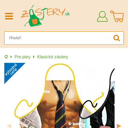
Prihlásiť
sa
Úvod
Pre páry
Klasické zástery