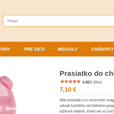
PÁRY
PRE DETI
MEDAILY
CHŇAPKY
Prasiatko do ch
4.86
/
5
(
84
x)
7,10 €
Milé prasiatko so senzorom reag
odradí každého od ďalšieho preje
tužkové batérie, ktoré nie sú sú