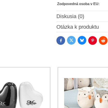
Zodpovedná osoba v EU:
Diskusia (0)
Nový komentár
Otázka k produktu
Bluesky
Twitter
Facebook
Pinterest
Red
Súhlasím so spracovaním os
Oboznámil som sa s podmienk
*
*
(Povinné)
*
(Povinné)