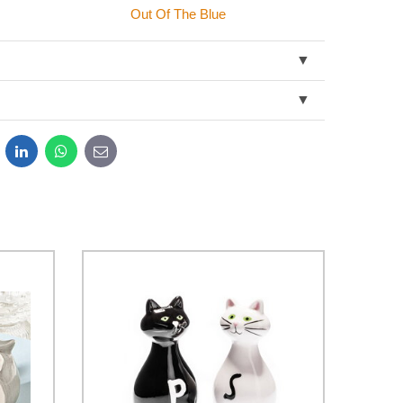
Out Of The Blue
dit
LinkedIn
WhatsApp
E-
mail
obných údajov za účelom odoslania formulára.
ami
Ochrany osobných údajov
spoločnosti Bomba s.r.o.
Odoslať
Odoslať