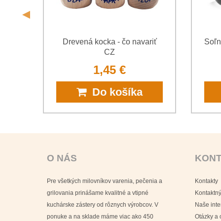
ička
Drevená kocka - čo navariť
Soľn
CZ
1,45 €
Do košíka
O NÁS
KON
Pre všetkých milovníkov varenia, pečenia a
Kontakty
grilovania prinášame kvalitné a vtipné
Kontaktný
kuchárske zástery od rôznych výrobcov. V
Naše int
ponuke a na sklade máme viac ako 450
Otázky a