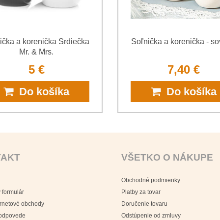
ička a korenička Srdiečka
Soľnička a korenička - so
Mr. & Mrs.
5 €
7,40 €
Do košíka
Do košíka
TAKT
VŠETKO O NÁKUPE
Obchodné podmienky
 formulár
Platby za tovar
ernetové obchody
Doručenie tovaru
 odpovede
Odstúpenie od zmluvy