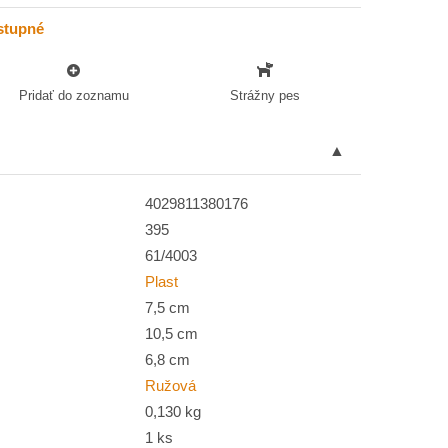
stupné
Pridať do zoznamu
Strážny pes
4029811380176
395
61/4003
Plast
7,5 cm
10,5 cm
6,8 cm
Ružová
0,130 kg
1 ks