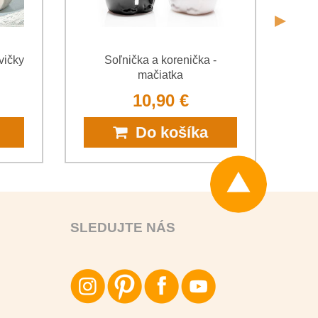
vičky
Soľnička a korenička -
Soľ
mačiatka
10,90 €
Do košíka
SLEDUJTE NÁS