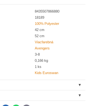
8435507866880
18189
100% Polyester
42 cm
52 cm
Viacfarebná
Avengers
3-8
0,166 kg
1 ks
Kids Euroswan