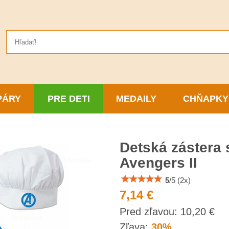
PÁRY
PRE DETI
MEDAILY
CHŇAPKY
Detská zástera
Avengers II
5
/
5
(
2
x)
7,14 €
s
Pred zľavou:
10,20 €
DP
Zľava:
30%