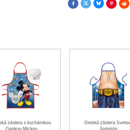
Bluesky
Twitter
Facebook
Pinterest
Red
Súhlasím so spracovaním os
Oboznámil som sa s podmienk
*
*
(Povinné)
*
(Povinné)
ská zástera s kuchárskou
Detská zástera Sveto
čiapkou Mickey
šampión