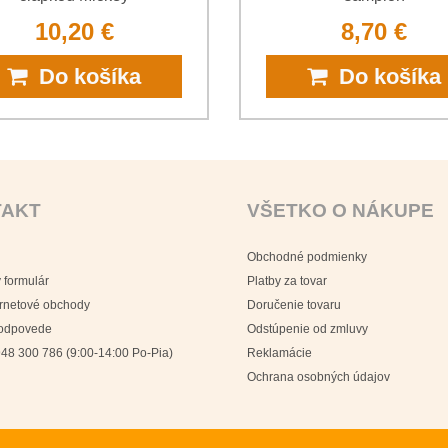
10,20 €
8,70 €
Do košíka
Do košíka
TAKT
VŠETKO O NÁKUPE
Obchodné podmienky
 formulár
Platby za tovar
ernetové obchody
Doručenie tovaru
 odpovede
Odstúpenie od zmluvy
48 300 786 (9:00-14:00 Po-Pia)
Reklamácie
Ochrana osobných údajov