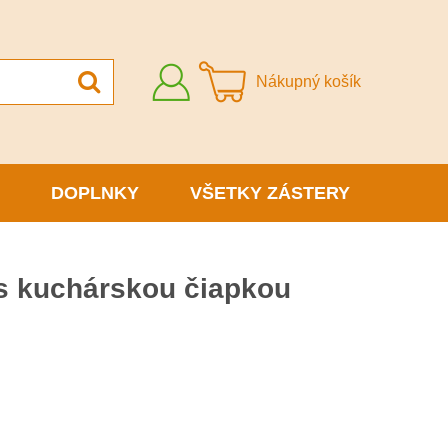
Prihlásiť
Nákupný košík
sa
DOPLNKY
VŠETKY ZÁSTERY
 s kuchárskou čiapkou
H