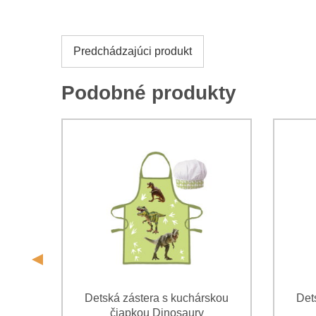
Predchádzajúci produkt
Podobné produkty
s
Detská zástera s kuchárskou
Det
čiapkou Dinosaury