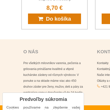
8,70 €
Do košíka
O NÁS
KON
Pre všetkých milovníkov varenia, pečenia a
Kontakty
grilovania prinášame kvalitné a vtipné
Kontaktný
kuchárske zástery od rôznych výrobcov. V
Naše int
ponuke a na sklade máme viac ako 450
Otázky a
druhov záster pre ženy, mužov, deti a páry za
+421 9
vynikajúce ceny s doručením už do 24 hodín.
Predvoľby súkromia
Cookies používame na zlepšenie vašej