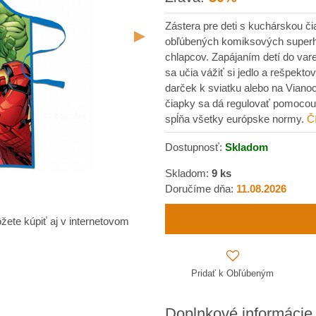
Zástera pre deti s kuchárskou č
obľúbených komiksových superhr
chlapcov. Zapájaním detí do vare
sa učia vážiť si jedlo a rešpekt
darček k sviatku alebo na Vian
čiapky sa dá regulovať pomocou 
spĺňa všetky európske normy.
Čí
Dostupnosť:
Skladom
Skladom:
9
ks
Doručíme dňa:
11.08.2026
žete kúpiť aj v internetovom
Pridať k Obľúbeným
Doplnkové informácie