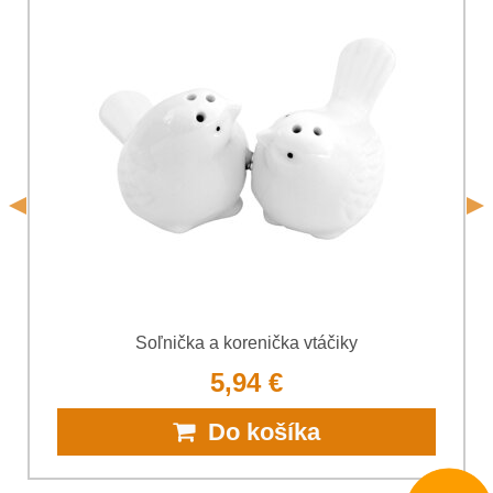
Súhlasím so spracovaním osobných údajov za účelom
odoslania formulára. Oboznámil som sa s
podmienkami
Ochrany osobných údajov
spoločnosti Bomba
*
(Povinné)
*
s.r.o.
Odoslať
*
(Povinné)
Odoslať
Soľnička a korenička vtáčiky
5,94 €
Do košíka