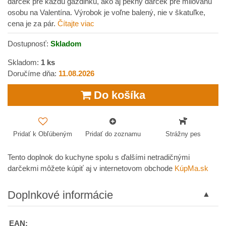
darček pre každú gazdinku, ako aj pekný darček pre milovanú
osobu na Valentína. Výrobok je voľne balený, nie v škatuľke,
cena je za pár.
Čítajte viac
Dostupnosť:
Skladom
Skladom:
1
ks
Doručíme dňa:
11.08.2026
Do košíka
Pridať k Obľúbeným
Pridať do zoznamu
Strážny pes
Tento doplnok do kuchyne spolu s ďalšími netradičnými
darčekmi môžete kúpiť aj v internetovom obchode
KúpMa.sk
Doplnkové informácie
EAN: