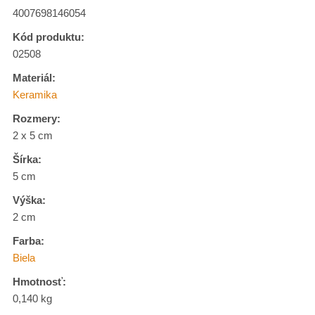
4007698146054
Kód produktu:
02508
Materiál:
Keramika
Rozmery:
2 x 5 cm
Šírka:
5 cm
Výška:
2 cm
Farba:
Biela
Hmotnosť:
0,140 kg