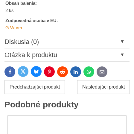
Obsah balenia:
2 ks
Zodpovedná osoba v EU:
G.Wurm
Diskusia (0)
Nový komentár
Otázka k produktu
Názov:
Bluesky
Twitter
Facebook
Pinterest
Reddit
LinkedIn
WhatsApp
E-
mail
*
Meno:
Predchádzajúci produkt
Nasledujúci produkt
*
Meno:
*
Podobné produkty
Váš e-mail:
*
Komentár:
Vaša otázka k produktu: