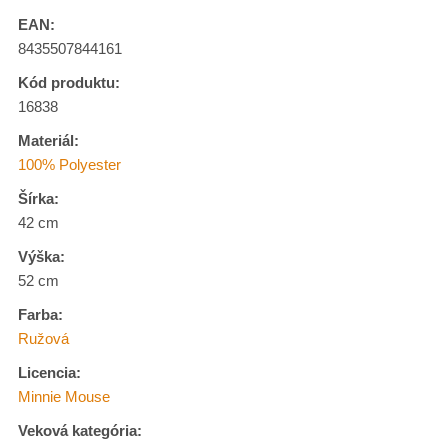
EAN:
8435507844161
Kód produktu:
16838
Materiál:
100% Polyester
Šírka:
42 cm
Výška:
52 cm
Farba:
Ružová
Licencia:
Minnie Mouse
Veková kategória: