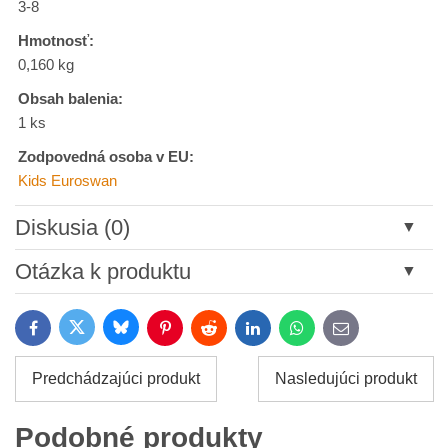
3-8
Hmotnosť:
0,160 kg
Obsah balenia:
1 ks
Zodpovedná osoba v EU:
Kids Euroswan
Diskusia (0)
Nový komentár
Otázka k produktu
Názov:
Bluesky
Twitter
Facebook
Pinterest
Reddit
LinkedIn
WhatsApp
E-
mail
*
Meno:
Predchádzajúci produkt
Nasledujúci produkt
*
Meno:
*
Podobné produkty
Váš e-mail: