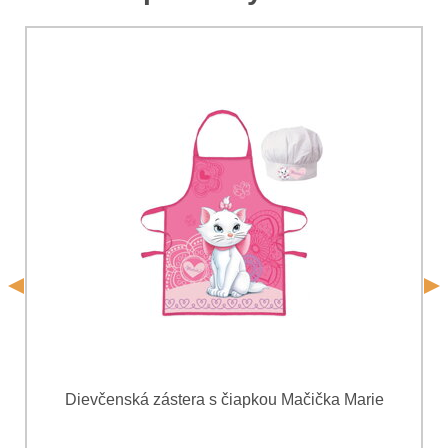
*
Komentár:
Vaša otázka k produktu:
Súhlasím so spracovaním osobných údajov za účelom
odoslania formulára. Oboznámil som sa s
podmienkami
Ochrany osobných údajov
spoločnosti Bomba
*
(Povinné)
*
s.r.o.
Odoslať
*
(Povinné)
Odoslať
Dievčenská zástera s čiapkou Mačička Marie