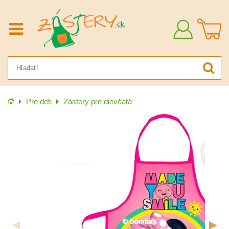
Prihlásiť
sa
Úvod
Pre deti
Zástery pre dievčatá