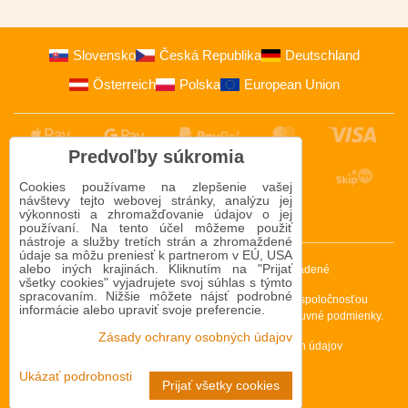
Slovensko
Česká Republika
Deutschland
Österreich
Polska
European Union
Predvoľby súkromia
Cookies používame na zlepšenie vašej
návštevy tejto webovej stránky, analýzu jej
výkonnosti a zhromažďovanie údajov o jej
používaní. Na tento účel môžeme použiť
nástroje a služby tretích strán a zhromaždené
údaje sa môžu preniesť k partnerom v EÚ, USA
alebo iných krajinách. Kliknutím na "Prijať
2009-2026 © Bomba s.r.o.
Všetky práva vyhradené
všetky cookies" vyjadrujete svoj súhlas s týmto
spracovaním. Nižšie môžete nájsť podrobné
Táto stránka je chránená programom reCAPTCHA a spoločnosťou
informácie alebo upraviť svoje preferencie.
Google. Platia
Pravidlá ochrany osobných údajov
a
Zmluvné podmienky
.
Zásady ochrany osobných údajov
Predvoľby súkromia
Zásady ochrany osobných údajov
Podmienky používania
Ukázať podrobnosti
Prijať všetky cookies
Vytvorené pomocou:
BiznisWeb.sk