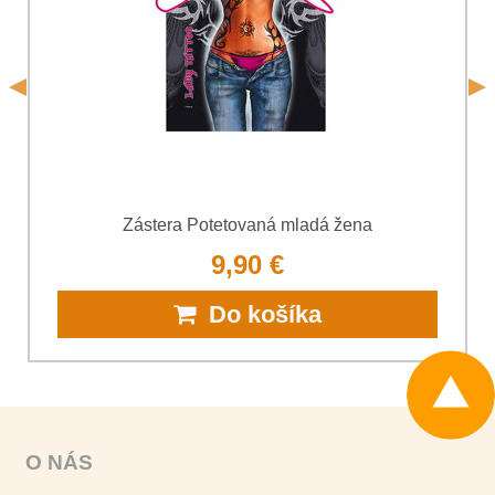
*
s.r.o.
Odoslať
*
(Povinné)
Odoslať
Zástera Potetovaná mladá žena
9,90 €
Do košíka
O NÁS