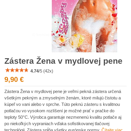
Zástera Žena v mydlovej pene
4.74
/
5
(
42
x)
9,90 €
Zástera Žena v mydlovej pene je veľmi pekná zástera určená
všetkým pekným a zmyselným ženám, ktoré milujú čistotu a
kúpeľ vo vani alebo v sprche. Túto peknú zásteru s kvalitnou
potlačou vo vysokom rozlíšení je možné prať v pračke do
teploty 50°C. Výrobca garantuje nezmenenú kvalitu potlače aj
po niekoľkých vypraniach vďaka sofistikovanej tlačovej
technológii. Zástera spĺňa všetky európske normy.
Čítajte viac