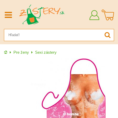
Prihlásiť
sa
Úvod
Pre ženy
Sexi zástery